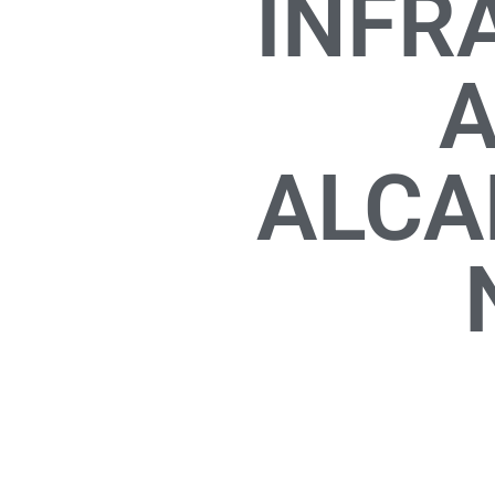
INFR
A
ALCA