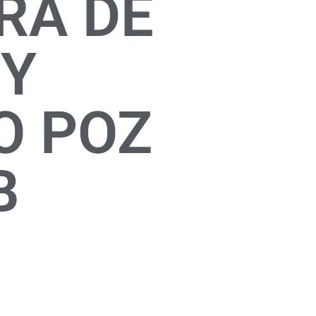
RA DE
 Y
O POZ
B